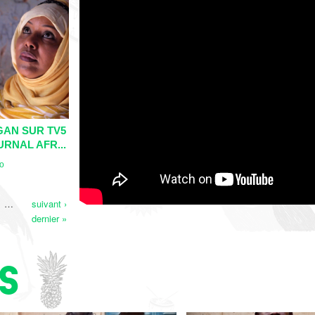
AN SUR TV5
RNAL AFR...
io
…
suivant ›
dernier »
s