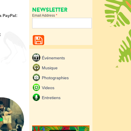
Newsletter
a PayPal:
Email Address
*
:
Événements
Musique
Photographies
Videos
Entretiens