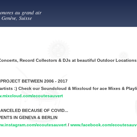
Aller au
es au vert
contenu
sonores au grand air
principal
- Genève, Suisse
Concerts, Record Collectors & DJs at beautiful Outdoor Locations
 PROJECT BETWEEN 2006 - 2017
artists :) Check our Soundcloud & Mixcloud for ace Mixes & Playl
.mixcloud.com/ecoutesauvert
CANCELED BECAUSE OF COVID...
VENTS IN GENEVA & BERLIN
w.instagram.com/ecoutesauvert
/
www.facebook.com/ecoutesauv