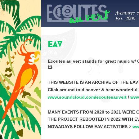
Ecout
Aventures 
Est. 2006 
EAV
Ecoutes au vert stands for great music w/ 
💥
THIS WEBSITE IS AN ARCHIVE OF THE EAV
Click around to discover & hear wonderful 
www.soundcloud.com/ecoutesauvert
/
www
MANY EVENTS FROM 2020 to 2021 WERE 
THE PROJECT REBOOTED IN 2022 WITH E
NOWADAYS FOLLOW EAV ACTIVITIES >
ww