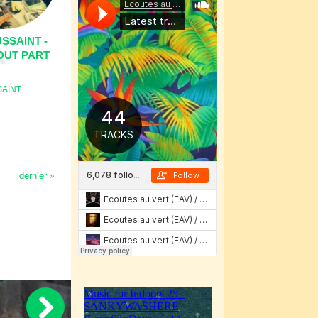
SSAINT -
OUT PART
SAINT
›
dernier »