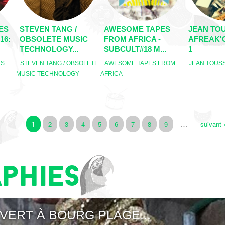
ES
STEVEN TANG /
AWESOME TAPES
JEAN TOU
16:
OBSOLETE MUSIC
FROM AFRICA -
AFREAK'
TECHNOLOGY...
SUBCULT#18 M...
1
ES
STEVEN TANG / OBSOLETE
AWESOME TAPES FROM
JEAN TOUS
MUSIC TECHNOLOGY
AFRICA
L
1
2
3
4
5
6
7
8
9
…
suivant 
phies
VERT À BOURG PLAGE...