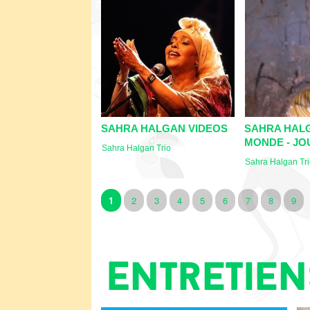
SAHRA HALGAN VIDEOS
SAHRA HALG
MONDE - JOU
Sahra Halgan Trio
Sahra Halgan Tr
Pages
1
2
3
4
5
6
7
8
9
Entretien