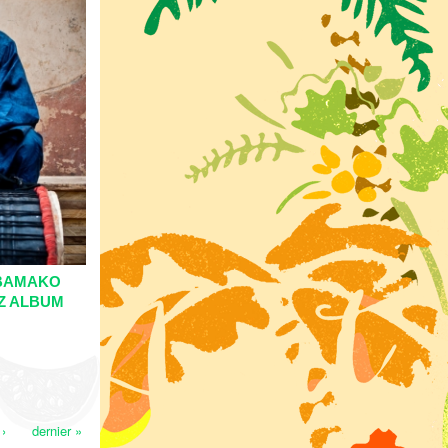
"BAMAKO
Z ALBUM
 ›
dernier »