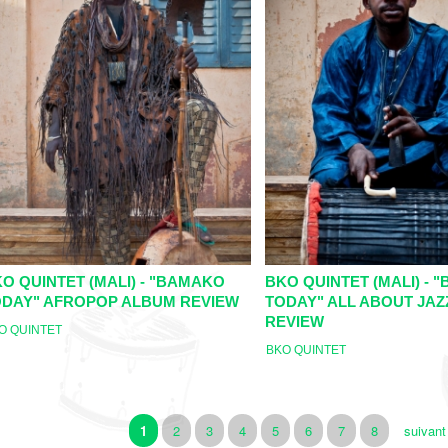
O QUINTET (MALI) - "BAMAKO
BKO QUINTET (MALI) - 
ODAY" AFROPOP ALBUM REVIEW
TODAY" ALL ABOUT JAZ
REVIEW
O QUINTET
BKO QUINTET
1
2
3
4
5
6
7
8
suivant