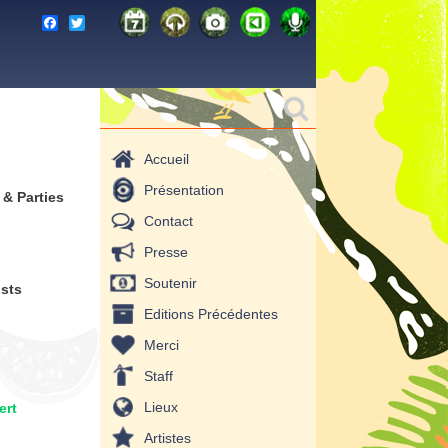
F
T
a
w
c
i
e
t
b
t
Formulaire de
Rechercher
o
e
o
r
recherche
k
Accueil
Présentation
 & Parties
Contact
Presse
Soutenir
ists
Editions Précédentes
Merci
Staff
Lieux
ert
Artistes