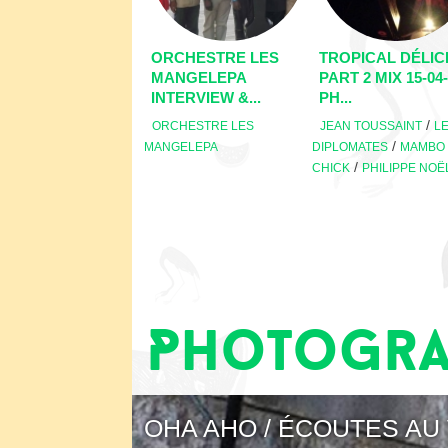
ORCHESTRE LES
TROPICAL DÉLIC
MANGELEPA
PART 2 MIX 15-04-
INTERVIEW &...
PH...
/
ORCHESTRE LES
JEAN TOUSSAINT
L
/
MANGELEPA
DIPLOMATES
MAMBO
/
CHICK
PHILIPPE NOË
Pages
Photogra
OHA AHO / ÉCOUTES AU 