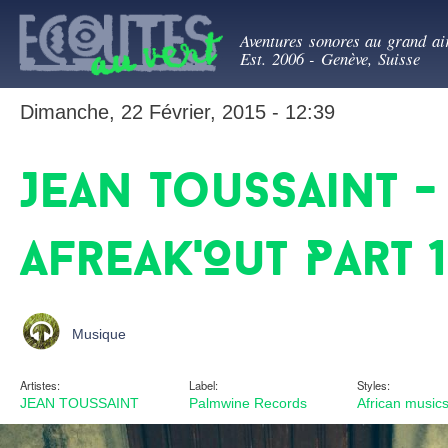
All
Ecoutes au ve
con
Aventures sonores au grand ai
prin
Est. 2006 - Genève, Suisse
Dimanche, 22 Février, 2015 - 12:39
Jean Toussaint -
Afreak'Out Part 1
Musique
Artistes:
Label:
Styles:
JEAN TOUSSAINT
Palmwine Records
African music