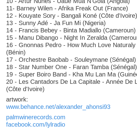
10 - Artur Nunes - Uaué Mua N'Gola (Angola)
11- Barney Wilen - Afrika Freak Out (France)
12 - Kouyate Sory - Bangali Koné (Côte d'Ivoire
13 - Sunny Adé - Ja Fun Mi (Nigeria)
14 - Francis Bebey - Binta Madiallo (Cameroun)
15 - Manu Dibango - Night In Zeralda (Camerou
16 - Gnonnas Pedro - How Much Love Naturaly
(Bénin)
17 - Orchestre Baobab - Souleymane (Sénégal)
18 - Star Number One - Faran Tamba (Sénégal)
19 - Super Boiro Band - Kha Mu Lan Ma (Guiné
20 - Les Cantadors De La Capitale - Année D
(Côte d'Ivoire)
artwork:
www.behance.net/alexander_ahonsi93
palmwinerecords.com
facebook.com/lylradio