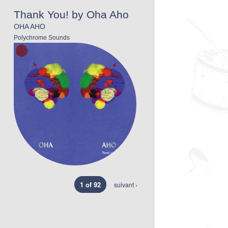
Thank You! by Oha Aho
OHA AHO
Polychrome Sounds
1 of 92
suivant ›