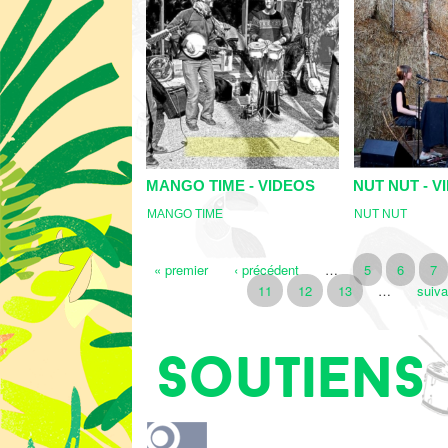
MANGO TIME - VIDEOS
NUT NUT - V
MANGO TIME
NUT NUT
Pages
« premier
‹ précédent
…
5
6
7
11
12
13
…
suiva
Soutiens