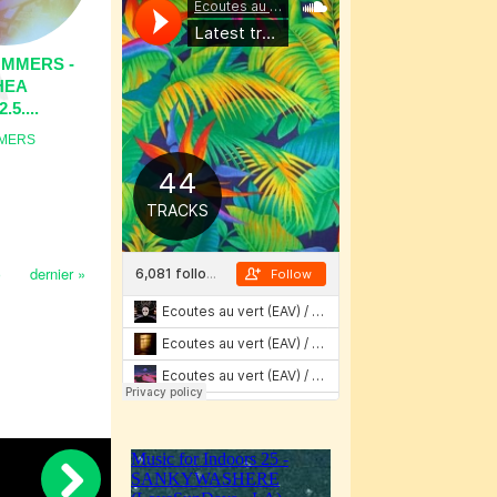
UMMERS -
HEA
5....
MERS
›
dernier »