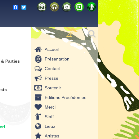
F
T
a
w
c
i
e
t
b
t
Formulaire de
Rechercher
o
e
o
r
recherche
k
Accueil
Présentation
 & Parties
Contact
Presse
Soutenir
ists
Editions Précédentes
Merci
Staff
Lieux
ert
Artistes