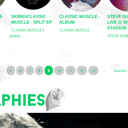
S
SKIING/CLASSIC
CLASSIC MUSCLE -
STEVE S
MUSCLE - SPLIT EP
ALBUM
LIVE @ S
STADIUM 2.
/
CLASSIC MUSCLE
CLASSIC MUSCLE
STEVE SUM
SKIING
…
5
6
7
8
9
10
11
12
13
…
suivant 
phies