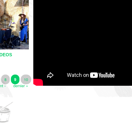
IDEOS
8
9
10
nt ›
dernier »