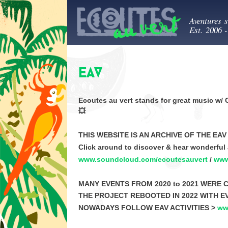
Ecout
Aventures 
Est. 2006 
EAV
Ecoutes au vert stands for great music w/ 
💥
THIS WEBSITE IS AN ARCHIVE OF THE EAV
Click around to discover & hear wonderful 
www.soundcloud.com/ecoutesauvert
/
www
MANY EVENTS FROM 2020 to 2021 WERE 
THE PROJECT REBOOTED IN 2022 WITH E
NOWADAYS FOLLOW EAV ACTIVITIES >
ww