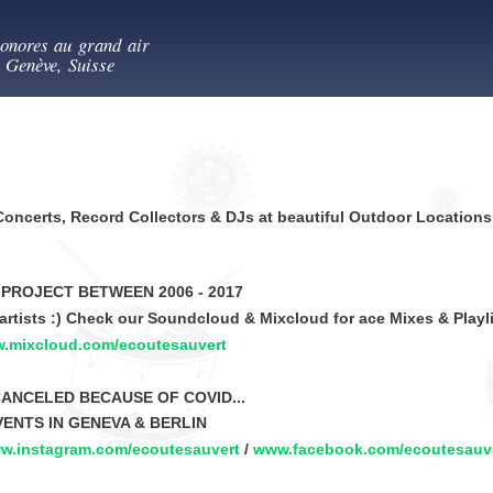
Aller au
es au vert
contenu
sonores au grand air
principal
- Genève, Suisse
Concerts, Record Collectors & DJs at beautiful Outdoor Locations
 PROJECT BETWEEN 2006 - 2017
artists :) Check our Soundcloud & Mixcloud for ace Mixes & Playl
.mixcloud.com/ecoutesauvert
CANCELED BECAUSE OF COVID...
VENTS IN GENEVA & BERLIN
w.instagram.com/ecoutesauvert
/
www.facebook.com/ecoutesauv