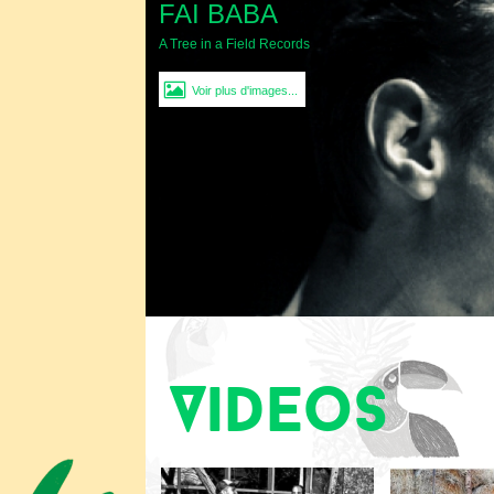
FAI BABA
A Tree in a Field Records
Voir plus d'images...
Videos