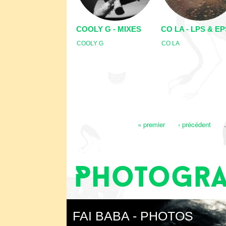
COOLY G - MIXES
CO LA - LPS & EP
COOLY G
CO LA
Pages
« premier
‹ précédent
Photogra
FAI BABA - PHOTOS