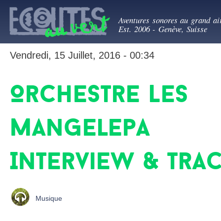
All
Ecoutes au ve
con
Aventures sonores au grand ai
prin
Est. 2006 - Genève, Suisse
Vendredi, 15 Juillet, 2016 - 00:34
Orchestre Les
Mangelepa
Interview & tra
Musique