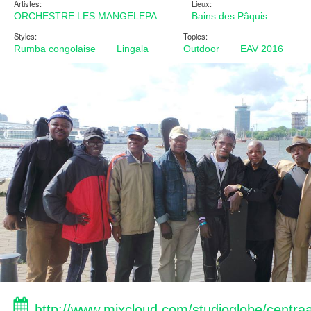
Artistes:
Lieux:
ORCHESTRE LES MANGELEPA
Bains des Pâquis
Styles:
Topics:
Rumba congolaise
Lingala
Outdoor
EAV 2016
http://www.mixcloud.com/studioglobe/centraa