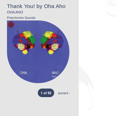
Thank You! by Oha Aho
OHA AHO
Polychrome Sounds
1 of 92
suivant ›