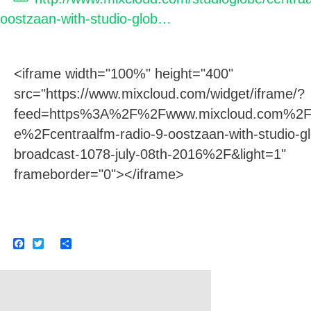
oostzaan-with-studio-glob…
<iframe width="100%" height="400"
src="https://www.mixcloud.com/widget/iframe/?
feed=https%3A%2F%2Fwww.mixcloud.com%2Fs
e%2Fcentraalfm-radio-9-oostzaan-with-studio-g
broadcast-1078-july-08th-2016%2F&light=1"
frameborder="0"></iframe>
F
T
S
a
w
h
c
i
a
e
t
r
b
t
e
o
e
o
r