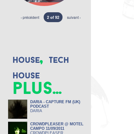
2 of 92
‹ précédent
suivant ›
,
House
Tech
House
plus...
DARIA - CAPTURE FM (UK)
PODCAST
DARIA
CROWDPLEASER @ MOTEL
CAMPO 11/09/2011
CROWDPLEASER