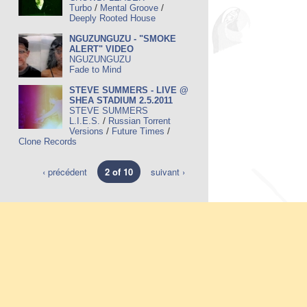
/
/
Turbo
Mental Groove
Deeply Rooted House
NGUZUNGUZU - "SMOKE
ALERT" VIDEO
NGUZUNGUZU
Fade to Mind
STEVE SUMMERS - LIVE @
SHEA STADIUM 2.5.2011
STEVE SUMMERS
/
L.I.E.S.
Russian Torrent
/
/
Versions
Future Times
Clone Records
‹ précédent
2 of 10
suivant ›