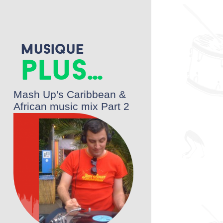
e
t
r
b
t
e
o
e
o
r
k
Musique
plus...
Mash Up's Caribbean &
African music mix Part 2