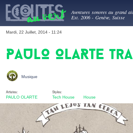
All
Ecoutes au ve
con
Aventures sonores au grand ai
prin
Est. 2006 - Genève, Suisse
Mardi, 22 Juillet, 2014 - 11:24
PAULO OLARTE tr
Musique
Artistes:
Styles:
PAULO OLARTE
Tech House
House