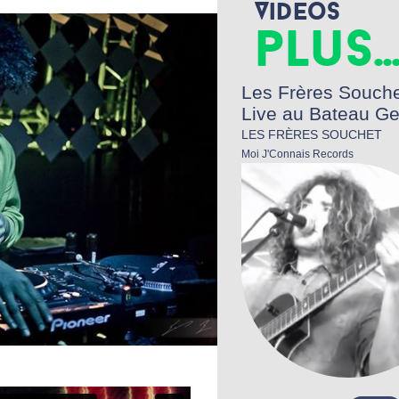
Videos
plus..
Les Frères Souche
Live au Bateau G
LES FRÈRES SOUCHET
Moi J'Connais Records