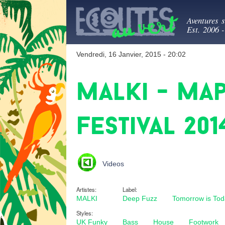
Ecout
Aventures 
Est. 2006 
Vendredi, 16 Janvier, 2015 - 20:02
Malki - Ma
Festival 201
Videos
Artistes:
Label:
MALKI
Deep Fuzz
Tomorrow is Tod
Styles:
UK Funky
Bass
House
Footwork