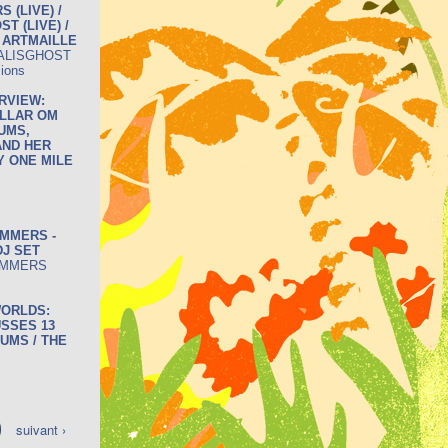
 (LIVE) /
T (LIVE) /
/ ARTMAILLE
ALISGHOST
sions
RVIEW:
ELLAR OM
UMS,
AND HER
Y ONE MILE
IMMERS -
DJ SET
IMMERS
WORLDS:
SSES 13
UMS / THE
suivant ›