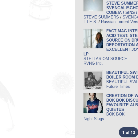
STEVE SUMMERS
SVENGALISGHOS
COBEIA / SINS 
/
STEVE SUMMERS
SVENG
/
L.I.E.S.
Russian Torrent Ver
FACT MAG INTE
ACID TEST: ST
SOURCE ON DR
DEPORTATION 
EXCELLENT JO
LP
STELLAR OM SOURCE
RVNG Intl.
BEAUTIFUL SW
BOILER ROOM 
BEAUTIFUL SW
Future Times
CREATION OF 
BOK BOK DISCU
FAVOURITE ALB
QUIETUS
BOK BOK
Night Slugs
1 of 13