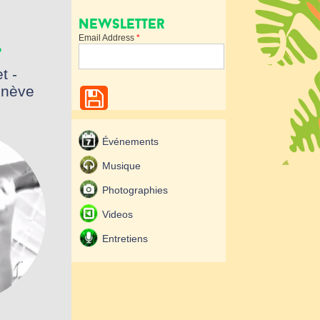
.
Newsletter
Email Address
*
t -
enève
Événements
Musique
Photographies
Videos
Entretiens