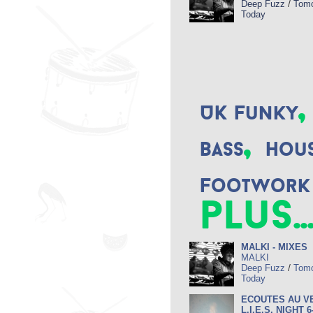
/
Deep Fuzz
Tomo
Today
,
UK Funky
,
Bass
Hou
Footwork
plus..
MALKI - MIXES
MALKI
/
Deep Fuzz
Tomo
Today
ECOUTES AU VE
L.I.E.S. NIGHT 6