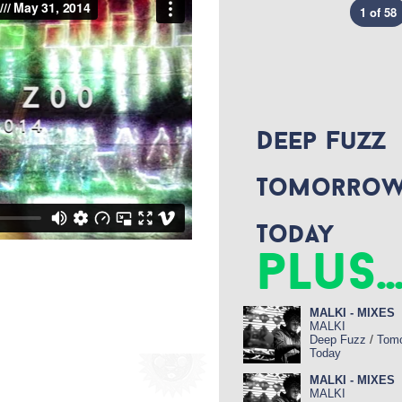
1 of 58
Deep Fuzz
Tomorrow
Today
plus..
MALKI - MIXES
MALKI
/
Deep Fuzz
Tomo
Today
MALKI - MIXES
MALKI