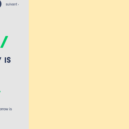
suivant ›
/
 is
.
rrow is