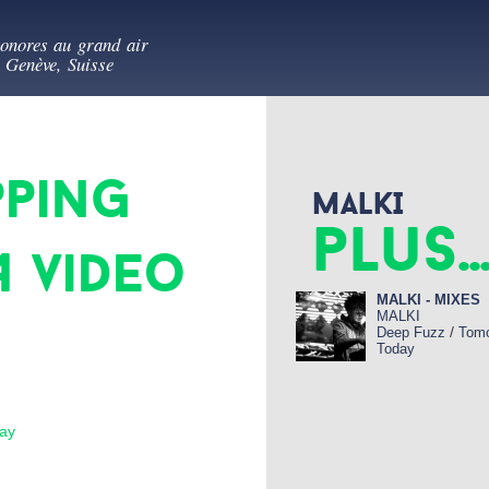
Aller au
es au vert
contenu
sonores au grand air
principal
- Genève, Suisse
pping
MALKI
plus..
4 video
MALKI - MIXES
MALKI
/
Deep Fuzz
Tomo
Today
ay