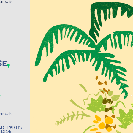
rrow is
,
se
.
rrow is
RT PARTY /
-12-14: