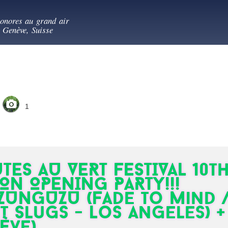
Aller au
es au vert
contenu
sonores au grand air
principal
- Genève, Suisse
1
TES AU VERT FESTIVAL 10t
ION OPENING PARTY!!!
UNGUZU (Fade to Mind 
t Slugs - Los Angeles) 
ève)