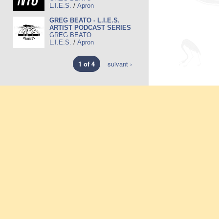
/
L.I.E.S.
Apron
GREG BEATO - L.I.E.S.
ARTIST PODCAST SERIES
GREG BEATO
/
L.I.E.S.
Apron
1 of 4
suivant ›