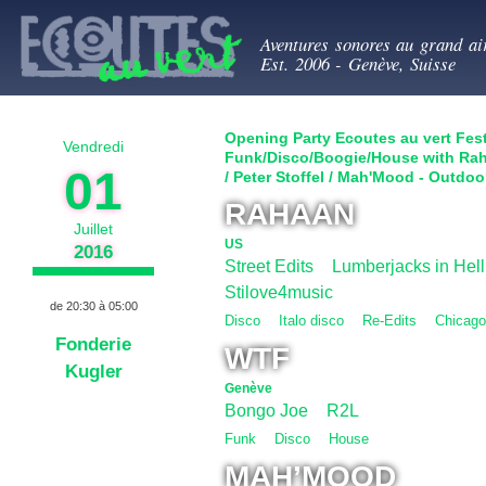
All
Ecoutes au ve
con
Aventures sonores au grand ai
prin
Est. 2006 - Genève, Suisse
Opening Party Ecoutes au vert Fest
Vendredi
Funk/Disco/Boogie/House with Rah
01
/ Peter Stoffel / Mah'Mood - Outdoo
RAHAAN
Juillet
US
2016
Street Edits
Lumberjacks in Hell
/
Stilove4music
de
20:30
à
05:00
Disco
/
Italo disco
/
Re-Edits
/
Chicago
Fonderie
WTF
Kugler
Genève
Bongo Joe
R2L
/
Funk
/
Disco
/
House
MAH’MOOD