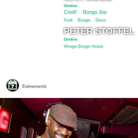
Genève
Cnstll’
Bongo Joe
/
Funk
/
Boogie
/
Disco
PETER STOFFEL
Genève
Woogie Boogie House
Événements