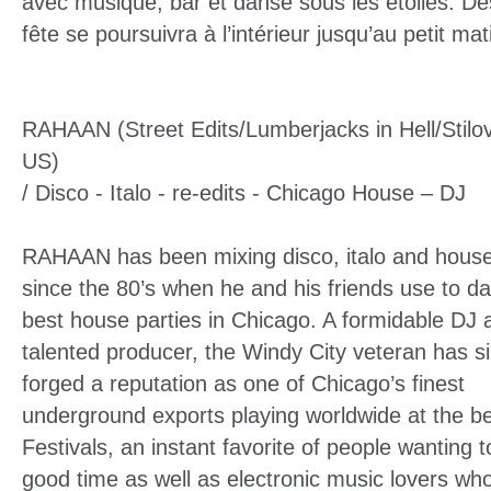
avec musique, bar et danse sous les étoiles. Dè
fête se poursuivra à l’intérieur jusqu’au petit mat
RAHAAN (Street Edits/Lumberjacks in Hell/Stilo
US)
/ Disco - Italo - re-edits - Chicago House – DJ
RAHAAN has been mixing disco, italo and hous
since the 80’s when he and his friends use to da
best house parties in Chicago. A formidable DJ 
talented producer, the Windy City veteran has s
forged a reputation as one of Chicago’s finest
underground exports playing worldwide at the be
Festivals, an instant favorite of people wanting 
good time as well as electronic music lovers who 