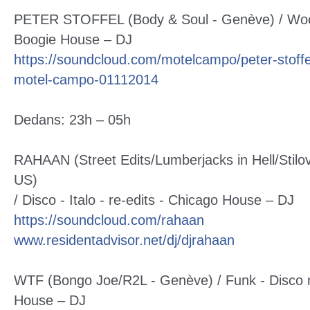
PETER STOFFEL (Body & Soul - Genève) / Wo
Boogie House – DJ
https://soundcloud.com/
motelcampo/
peter-stoffe
motel-camp
o-01112014
Dedans: 23h – 05h
RAHAAN (Street Edits/Lumberjacks in Hell/Stilo
US)
/ Disco - Italo - re-edits - Chicago House – DJ
https://soundcloud.com/
rahaan
www.residentadvisor.net/
dj/djrahaan
WTF (Bongo Joe/R2L - Genève) / Funk - Disco n
House – DJ