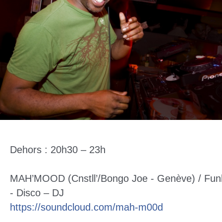
Dehors : 20h30 – 23h
MAH’MOOD (Cnstll’/Bongo Joe - Genève) / Fun
- Disco – DJ
https://soundcloud.com/
mah-m00d