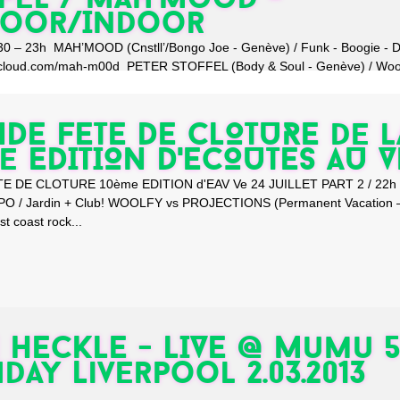
door/Indoor
30 – 23h MAH’MOOD (Cnstll’/Bongo Joe - Genève) / Funk - Boogie - 
dcloud.com/mah-m00d PETER STOFFEL (Body & Soul - Genève) / Woog
DE FETE DE CLOTURE de l
e EDITION D'ECOUTES AU V
 DE CLOTURE 10ème EDITION d'EAV Ve 24 JUILLET PART 2 / 22h -
 / Jardin + Club! WOOLFY vs PROJECTIONS (Permanent Vacation –
t coast rock...
 HECKLE - LIVE @ Mumu 
hday Liverpool 2.03.2013