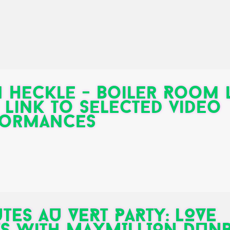
 Heckle - Boiler Room 
+ link to selected video
formances
TES AU VERT PARTY: LOVE
S with MAXMILLION DUN