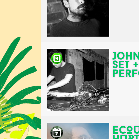
John
set 
per
ECOU
HURT