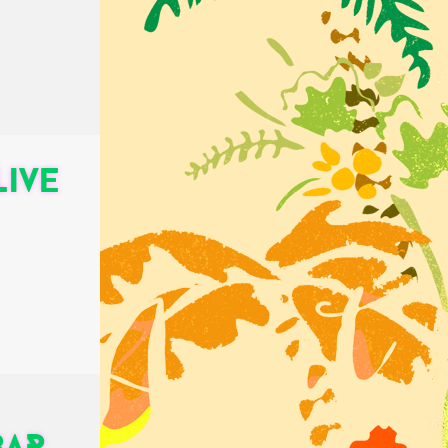
live
BAR