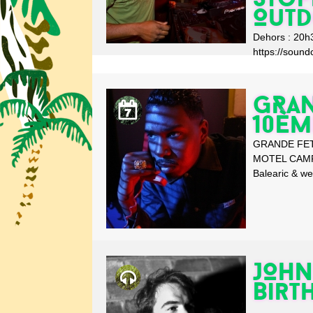
Out
Dehors : 20h
https://soun
GRAN
10èm
GRANDE FETE
MOTEL CAMPO
Balearic & wes
JOHN
Birt