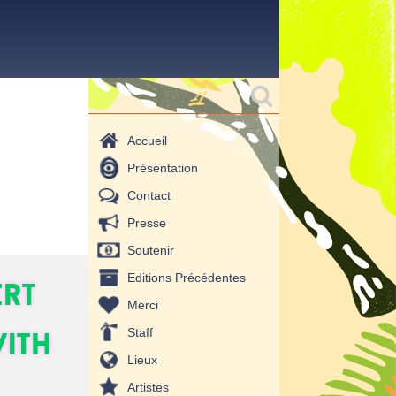
Formulaire de
Rechercher
recherche
Accueil
Présentation
Contact
Presse
Soutenir
Editions Précédentes
ert
Merci
ith
Staff
Lieux
Artistes