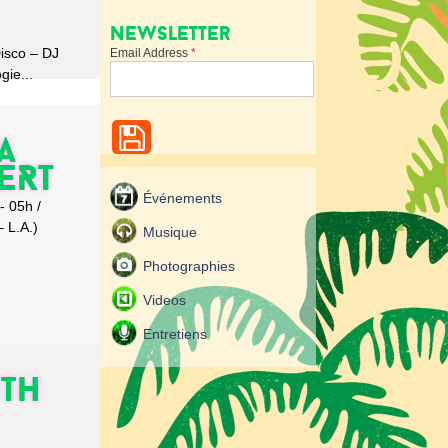
Newsletter
Disco – DJ
Email Address
*
ie...
a
ERT
Événements
 05h /
 L.A.)
Musique
Photographies
Videos
Entretiens
5th