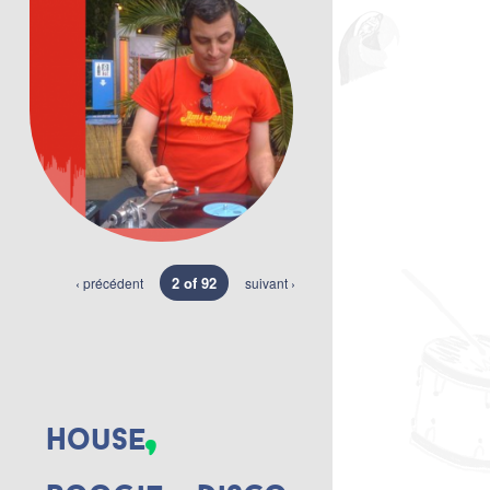
2 of 92
‹ précédent
suivant ›
,
House
,