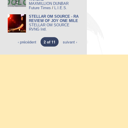
MAXMILLION DUNBAR
/
Future Times
L.I.E.S.
STELLAR OM SOURCE - RA
REVIEW OF JOY ONE MILE
STELLAR OM SOURCE
RVNG Intl.
‹ précédent
2 of 11
suivant ›