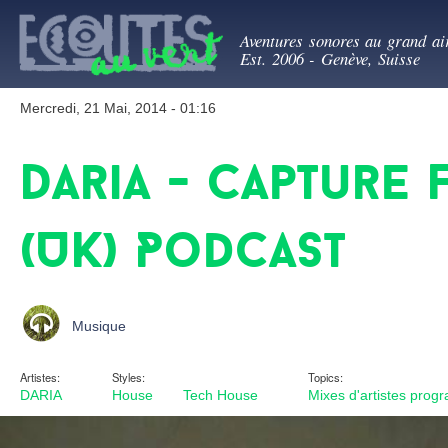
All
Ecoutes au ve
con
Aventures sonores au grand ai
prin
Est. 2006 - Genève, Suisse
Mercredi, 21 Mai, 2014 - 01:16
Daria - Capture 
(UK) Podcast
Musique
Artistes:
Styles:
Topics:
DARIA
House
Tech House
Mixes d'artistes pro