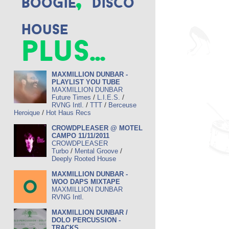
Boogie
Disco
House
plus...
MAXMILLION DUNBAR -
PLAYLIST YOU TUBE
MAXMILLION DUNBAR
/
/
Future Times
L.I.E.S.
/
/
RVNG Intl.
TTT
Berceuse
/
Heroique
Hot Haus Recs
CROWDPLEASER @ MOTEL
CAMPO 11/11/2011
CROWDPLEASER
/
/
Turbo
Mental Groove
Deeply Rooted House
MAXMILLION DUNBAR -
WOO DAPS MIXTAPE
MAXMILLION DUNBAR
RVNG Intl.
MAXMILLION DUNBAR /
DOLO PERCUSSION -
TRACKS