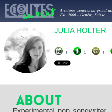
All
Ecoutes au ve
con
Aventures sonores au grand ai
prin
Est. 2006 - Genève, Suisse
JULIA HOLTER
1
1
1
About
Experimental pop songwriter, 