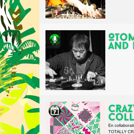
Otom
and 
CRAZ
Coll
En collabora
TOTALLY CRA