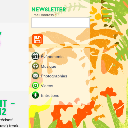
Newsletter
Email Address
*
w
)
Événements
Musique
Photographies
Videos
Entretiens
T -
12
écises!!
sa) freak-