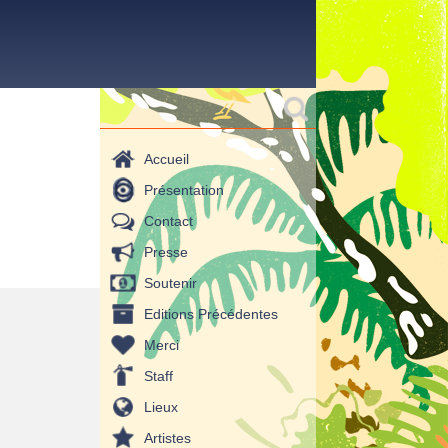
Formulaire de
Rechercher
recherche
Accueil
Présentation
Contact
Presse
Soutenir
Editions Précédentes
Merci
Staff
Lieux
Artistes