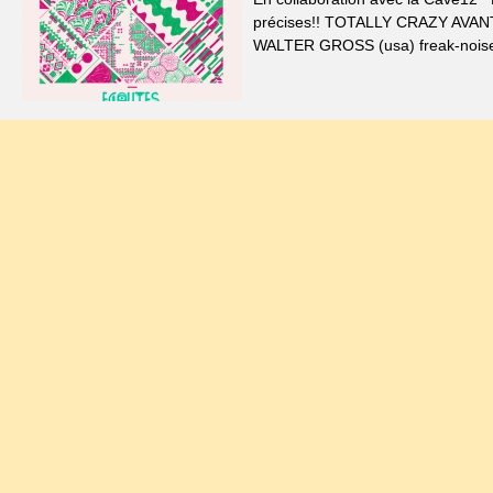
précises!! TOTALLY CRAZY AVAN
WALTER GROSS (usa) freak-noise