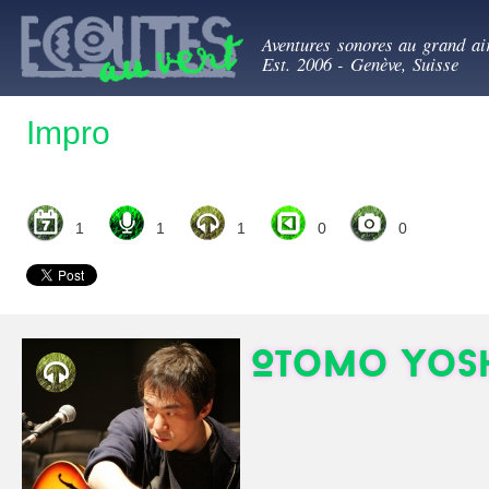
All
Ecoutes au ve
con
Aventures sonores au grand ai
prin
Est. 2006 - Genève, Suisse
Impro
1
1
1
0
0
Otomo Yosh