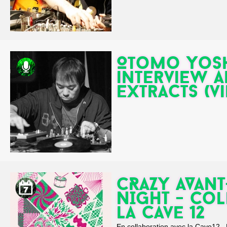
Otomo Yosh
interview 
extracts (v
CRAZY AVANT
NIGHT - Co
la Cave 12
En collaboration avec la Cave12