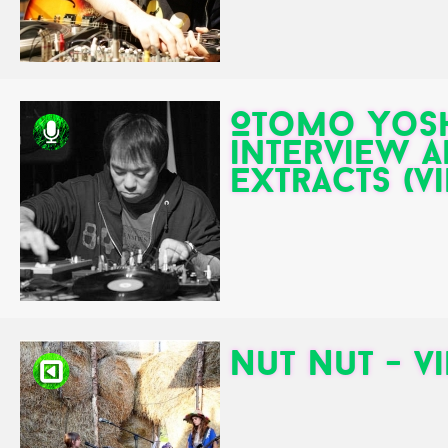
Otomo Yosh
interview 
extracts (v
Nut Nut - v