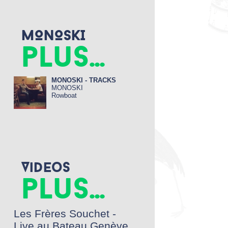
o
e
o
r
k
MONOSKI
plus...
MONOSKI - TRACKS
MONOSKI
Rowboat
Videos
plus...
Les Frères Souchet -
Live au Bateau Genève