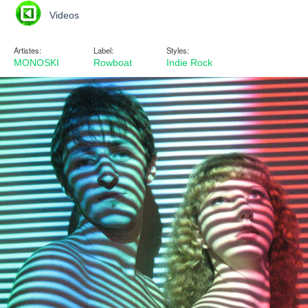
Videos
Artistes:
Label:
Styles:
MONOSKI
Rowboat
Indie Rock