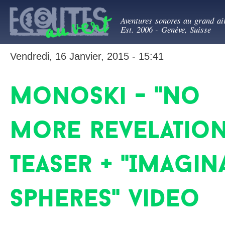
All
Ecoutes au ve
con
Aventures sonores au grand ai
prin
Est. 2006 - Genève, Suisse
Vendredi, 16 Janvier, 2015 - 15:41
Monoski - "No
more revelation
teaser + "Imagin
Spheres" video