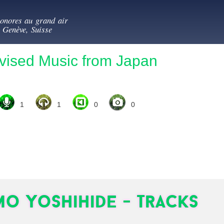
Aller au
es au vert
contenu
sonores au grand air
principal
- Genève, Suisse
vised Music from Japan
1
1
0
0
o Yoshihide - Tracks