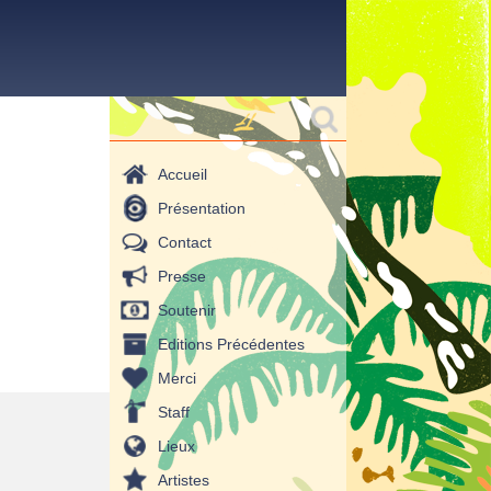
Formulaire de
Rechercher
recherche
Accueil
Présentation
Contact
Presse
Soutenir
Editions Précédentes
Merci
Staff
Lieux
Artistes