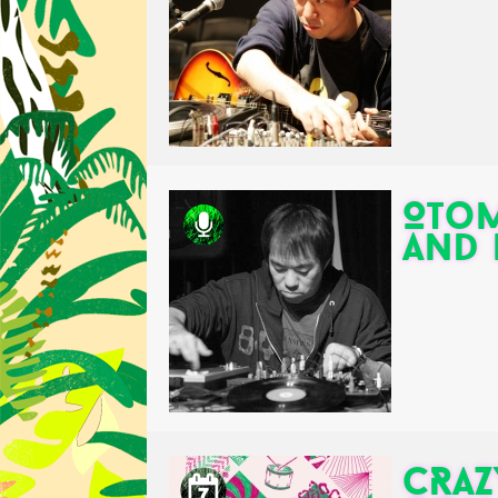
Otom
and 
CRAZ