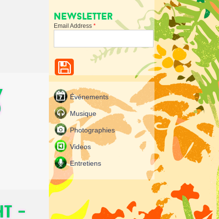
Newsletter
Email Address
*
w
Événements
)
Musique
Photographies
Videos
Entretiens
T -